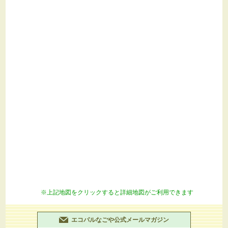
書も使用できます）。申込書はメールもしくはFAX
で…
続きを見る
令和8年7月13日
今月のマンスリー企画と先月の画像を見てみよう!
“今の時代に合ったカタチってなんだろう？”私たち
が出した答えは“地球に還る、やさしいカタチ”でし
た。海や自然に還る、でも…
続きを見る
海洋プラごみ問題について考えてみませんか？
7月18日(土曜日)に、特別ワークショップ「シール
を貼ってオリジナルタンブラー『ＫＡＥＬＯＯＰ』を
作ろう！」を行います。このワークショップは、海洋
プラごみ問題について考え、海洋生分解性タンブラー
「KAELOOP」へのシール貼り…
続きを見る
表現豊かな読み聞かせを体験しませんか？
7月25日(土曜日)に、特別ワークショップ「楽し
い！環境絵本と紙芝居の読み聞かせ」をご案内しま
す。このワークショップでは、表現豊かな読み聞かせ
により、子どもたちを楽しい絵本の世界へ…
続きを見
る
ステキなペットプレート・タグを作りませんか？
7月19日(日曜日)に、「エコパルなごや出張ワーク
ショップ in 名古屋港水族館」を行います。このワーク
※上記地図をクリックすると詳細地図がご利用できます
ショップは、エコパルなごやが名古屋港水族館に出張
して、海で困っているプラスチックごみに…
続きを見
る
エコパルなごや公式メールマガジン
令和8年7月8日