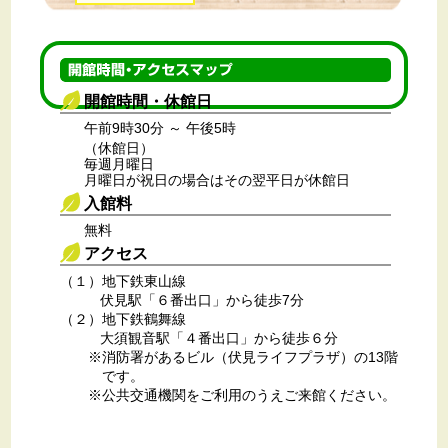
力のもと、水素や…
続きを見る
令和8年7月14日
「プチプチ（R）」のリサイクルを楽しみませんか？
8月1日(土曜日)に、特別ワークショップ「『プチプ
チ（R）』のリサイクルを学ぼう！～アルミプチペッ
開館時間・休館日
トボトルホルダーづくり～」を行います。このワーク
ショップは、「プチプチ（R）」のリサイクルを…
続
午前9時30分 ～ 午後5時
きを見る
（休館日）
自分だけのオリジナルクレヨンを作りませんか？
毎週月曜日
8月2日(日曜日)に、特別ワークショップ「使わなく
月曜日が祝日の場合はその翌平日が休館日
なったクレヨンでマーブルクレヨンを作ろう」を行い
入館料
ます。このワークショップでは、自分で作る世界にた
った1つだけの…
続きを見る
無料
空気をよくするロボットを作りませんか？
アクセス
お部屋の空気の汚れで苦しむ人たちがいます。そこ
で、8月8日(土曜日)に特別ワークショップ「くうきを
（１）地下鉄東山線
よくする発明家になろう」を行います。このワークシ
伏見駅「６番出口」から徒歩7分
ョップでは、その原因を学び、空気をよくするロボッ
（２）地下鉄鶴舞線
トを…
続きを見る
大須観音駅「４番出口」から徒歩６分
特集「いま、地球がピンチ～どうする!?地球温暖化」
消防署があるビル（伏見ライフプラザ）の13階
情報誌エコパルなごや夏号（vol.119）で地球温暖化
を特集しました。約 250 年前にイギリスで始まった産
です。
業革命以降、人間はエネルギーとして…
続きを見る
公共交通機関をご利用のうえご来館ください。
環境学習プログラムの派遣申込書のExcel版を掲載し
ました
申込書が簡単にExcelで作成できます（従来の申込